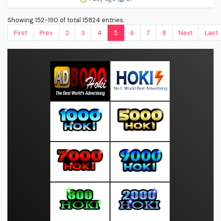
Showing 152-190 of total 15824 entries.
First
Prev.
2
3
4
5
6
7
8
Next
Last