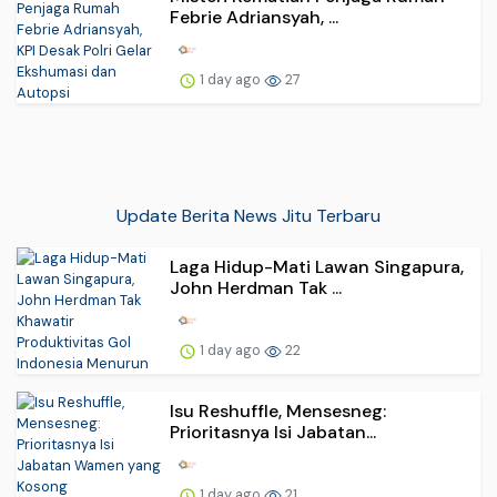
Febrie Adriansyah, ...
1 day ago
27
Update Berita News Jitu Terbaru
Laga Hidup-Mati Lawan Singapura,
John Herdman Tak ...
1 day ago
22
Isu Reshuffle, Mensesneg:
Prioritasnya Isi Jabatan...
1 day ago
21