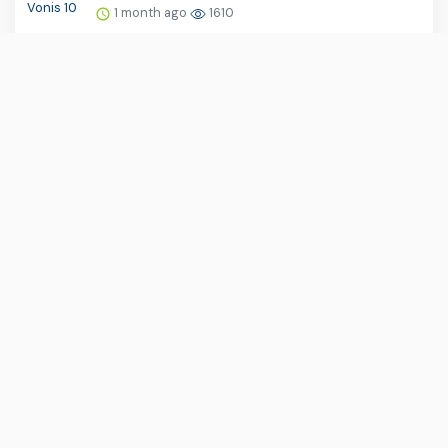
1 month ago
1610
Grand Filano Ramai di Medsos, Warganet
Soroti Bobot Ringan h...
1 month ago
1176