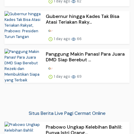
1 day ago
62
Gubernur hingga Kades Tak Bisa
Atasi Teriakan Raky...
1 day ago
66
Panggung Makin Panas! Para Juara
DMD Siap Berebut ...
1 day ago
69
Situs Berita Live Pagi Cermat Online
Prabowo Ungkap Kelebihan Bahlil:
Punya Istri Orang...