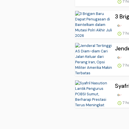
7 h
3 Bri
7 h
Jende
7 h
Syafr
7 h