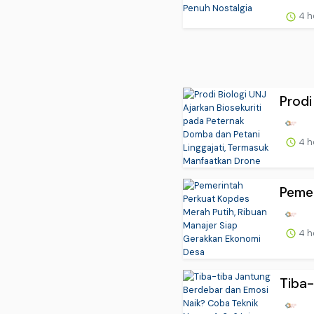
4 h
Prodi
4 h
Pemer
4 h
Tiba-