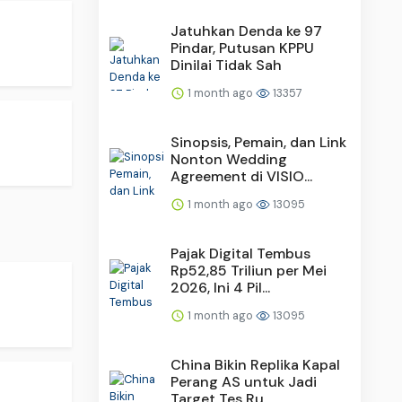
Jatuhkan Denda ke 97
Pindar, Putusan KPPU
Dinilai Tidak Sah
1 month ago
13357
Sinopsis, Pemain, dan Link
Nonton Wedding
Agreement di VISIO...
1 month ago
13095
Pajak Digital Tembus
Rp52,85 Triliun per Mei
2026, Ini 4 Pil...
1 month ago
13095
China Bikin Replika Kapal
Perang AS untuk Jadi
Target Tes Ru...