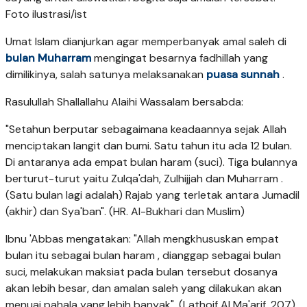
Foto ilustrasi/ist
Umat Islam dianjurkan agar memperbanyak amal saleh di
bulan Muharram
mengingat besarnya fadhillah yang
dimilikinya, salah satunya melaksanakan
puasa sunnah
.
Rasulullah Shallallahu Alaihi Wassalam bersabda:
"Setahun berputar sebagaimana keadaannya sejak Allah
menciptakan langit dan bumi. Satu tahun itu ada 12 bulan.
Di antaranya ada empat bulan haram (suci). Tiga bulannya
berturut-turut yaitu Zulqa'dah, Zulhijjah dan Muharram .
(Satu bulan lagi adalah) Rajab yang terletak antara Jumadil
(akhir) dan Sya'ban". (HR. Al-Bukhari dan Muslim)
Ibnu 'Abbas mengatakan: "Allah mengkhususkan empat
bulan itu sebagai bulan haram , dianggap sebagai bulan
suci, melakukan maksiat pada bulan tersebut dosanya
akan lebih besar, dan amalan saleh yang dilakukan akan
menuai pahala yang lebih banyak". (Lathoif Al Ma'arif, 207).