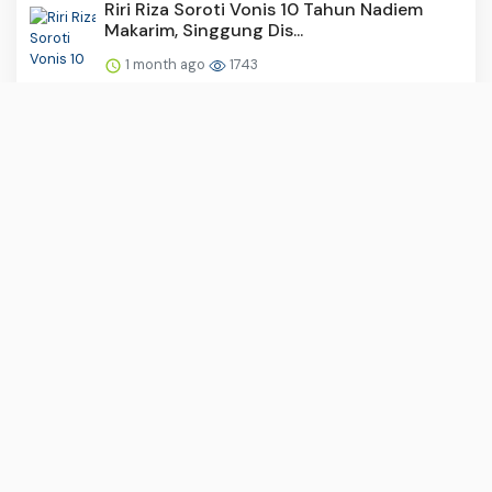
Riri Riza Soroti Vonis 10 Tahun Nadiem
Makarim, Singgung Dis...
1 month ago
1743
Grand Filano Ramai di Medsos, Warganet
Soroti Bobot Ringan h...
1 month ago
1321