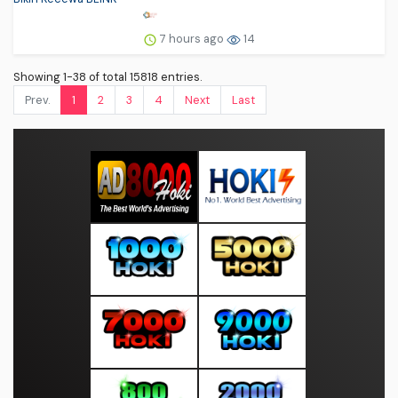
7 hours ago
14
Showing 1-38 of total 15818 entries.
Prev.
1
2
3
4
Next
Last