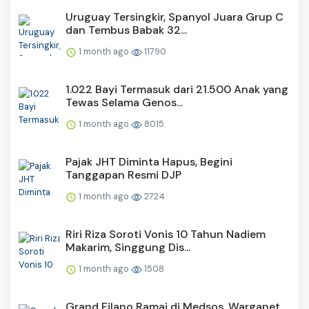
Uruguay Tersingkir, Spanyol Juara Grup C
dan Tembus Babak 32...
1 month ago
11790
1.022 Bayi Termasuk dari 21.500 Anak yang
Tewas Selama Genos...
1 month ago
8015
Pajak JHT Diminta Hapus, Begini
Tanggapan Resmi DJP
1 month ago
2724
Riri Riza Soroti Vonis 10 Tahun Nadiem
Makarim, Singgung Dis...
1 month ago
1508
Grand Filano Ramai di Medsos, Warganet