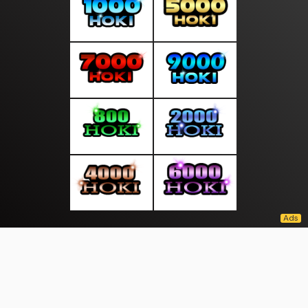
About Us
·
Contact Us
·
Terms & Conditions
·
© kantorinfo.com 2026. All rights are reserved