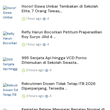
Horor! Siswa Umbar Tembakan di Sekolah
Elite, 7 Orang Tewas,...
1 hour ago
4
Refly Harun Bocorkan Petitum Praperadilan
Roy Suryo Jilid 4 ...
1 hour ago
4
995 Senjata Api hingga VCD Porno
Ditemukan di Sekolah Swasta...
2 hours ago
4
Rekrutmen Dosen Tidak Tetap ITB 2026
Diperpanjang, Tersedia ...
2 hours ago
4
Kegiatan Belajar Mengajar Berjalan Normal di