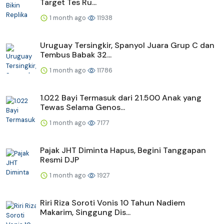
Target Tes Ru...
1 month ago
11938
Uruguay Tersingkir, Spanyol Juara Grup C dan
Tembus Babak 32...
1 month ago
11786
1.022 Bayi Termasuk dari 21.500 Anak yang
Tewas Selama Genos...
1 month ago
7177
Pajak JHT Diminta Hapus, Begini Tanggapan
Resmi DJP
1 month ago
1927
Riri Riza Soroti Vonis 10 Tahun Nadiem
Makarim, Singgung Dis...