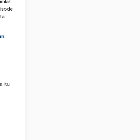
umlah
pisode
rta
an
a itu