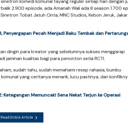
sinetron komedi komunal tayang reguler setiap hari dengan j
rbalik 2.900 episode, ada Amanah Wali ada 8 season 1.700 e
s Sinetron Tobat Jatuh Cinta, MNC Studios, Kebon Jeruk, Jaka
s 73, Penyergapan Pecah Menjadi Baku Tembak dan Pertarung
ngan dingin para kreator yang sebelumnya sukses menggarap
adi jaminan kualitas bagi para penonton setia RCTI.
 paham, sudah tahu, sudah memahami resep rahasia, bumbu
omunal yang ceritanya menarik, lucu pastinya, dan konflikny
s 72: Ketegangan Memuncak! Sena Nekat Terjun ke Operasi
Read Entire Article