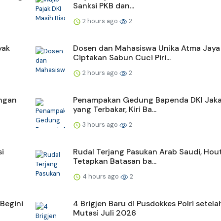
Sanksi PKB dan...
2 hours ago
2
yak
Dosen dan Mahasiswa Unika Atma Jaya
Ciptakan Sabun Cuci Piri...
2 hours ago
2
engan
Penampakan Gedung Bapenda DKI Jaka
yang Terbakar, Kiri Ba...
3 hours ago
2
si
Rudal Terjang Pasukan Arab Saudi, Hou
Tetapkan Batasan ba...
4 hours ago
2
Begini
4 Brigjen Baru di Pusdokkes Polri setela
Mutasi Juli 2026