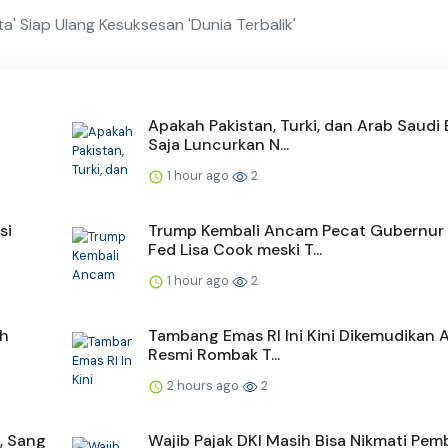
a' Siap Ulang Kesuksesan 'Dunia Terbalik'
Apakah Pakistan, Turki, dan Arab Saudi
Saja Luncurkan N...
1 hour ago
2
si
Trump Kembali Ancam Pecat Gubernur
Fed Lisa Cook meski T...
1 hour ago
2
ah
Tambang Emas RI Ini Kini Dikemudikan 
Resmi Rombak T...
2 hours ago
2
, Sang
Wajib Pajak DKI Masih Bisa Nikmati Pe