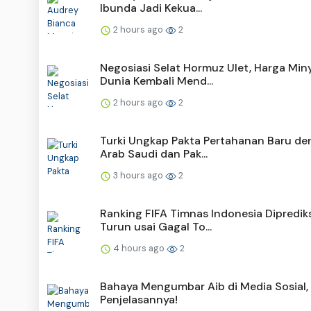
Ibunda Jadi Kekua...
2 hours ago
2
Negosiasi Selat Hormuz Ulet, Harga Min
Dunia Kembali Mend...
2 hours ago
2
Turki Ungkap Pakta Pertahanan Baru d
Arab Saudi dan Pak...
3 hours ago
2
Ranking FIFA Timnas Indonesia Dipredik
Turun usai Gagal To...
4 hours ago
2
Bahaya Mengumbar Aib di Media Sosial, 
Penjelasannya!