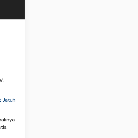
’.
t Jatuh
haknya
tis.