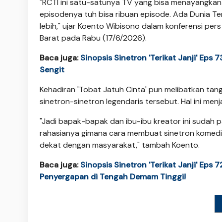
"RCTI ini satu-satunya TV yang bisa menayangkan 
episodenya tuh bisa ribuan episode. Ada Dunia Te
lebih," ujar Koento Wibisono dalam konferensi per
Barat pada Rabu (17/6/2026).
Baca juga:
Sinopsis Sinetron 'Terikat Janji' Ep
Sengit
Kehadiran 'Tobat Jatuh Cinta' pun melibatkan ta
sinetron-sinetron legendaris tersebut. Hal ini menj
"Jadi bapak-bapak dan ibu-ibu kreator ini sudah
rahasianya gimana cara membuat sinetron komedi k
dekat dengan masyarakat," tambah Koento.
Baca juga:
Sinopsis Sinetron 'Terikat Janji' Ep
Penyergapan di Tengah Demam Tinggi!