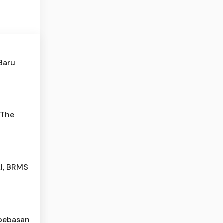
 Baru
 The
AI, BRMS
mbebasan