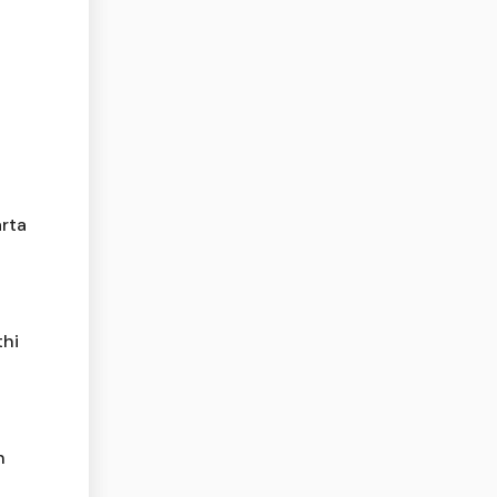
rta
thi
h