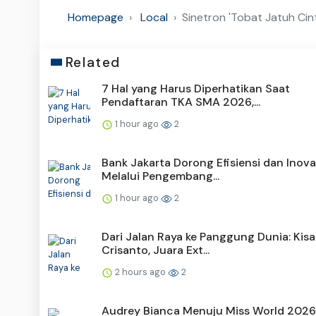
Homepage
Local
Sinetron 'Tobat Jatuh Cint
Related
7 Hal yang Harus Diperhatikan Saat
Pendaftaran TKA SMA 2026,...
1 hour ago
2
Bank Jakarta Dorong Efisiensi dan Inova
Melalui Pengembang...
1 hour ago
2
Dari Jalan Raya ke Panggung Dunia: Kis
Crisanto, Juara Ext...
2 hours ago
2
Audrey Bianca Menuju Miss World 2026