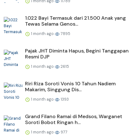
1 month ago
11789
1.022 Bayi Termasuk dari 21.500 Anak yang
Tewas Selama Genos...
1 month ago
7895
Pajak JHT Diminta Hapus, Begini Tanggapan
Resmi DJP
1 month ago
2615
Riri Riza Soroti Vonis 10 Tahun Nadiem
Makarim, Singgung Dis...
1 month ago
1393
Grand Filano Ramai di Medsos, Warganet
Soroti Bobot Ringan h...
1 month ago
977