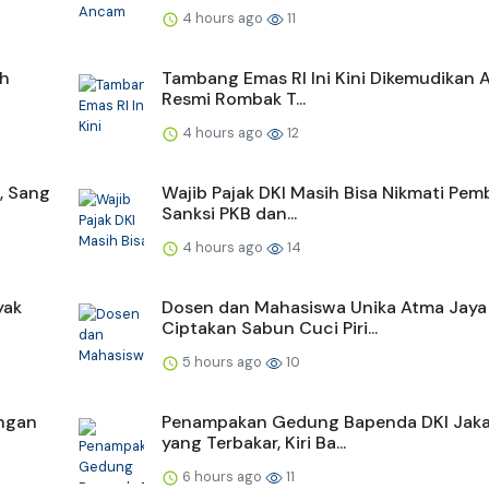
4 hours ago
11
ah
Tambang Emas RI Ini Kini Dikemudikan 
Resmi Rombak T...
4 hours ago
12
, Sang
Wajib Pajak DKI Masih Bisa Nikmati Pe
Sanksi PKB dan...
4 hours ago
14
yak
Dosen dan Mahasiswa Unika Atma Jaya
Ciptakan Sabun Cuci Piri...
5 hours ago
10
engan
Penampakan Gedung Bapenda DKI Jaka
yang Terbakar, Kiri Ba...
6 hours ago
11