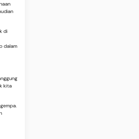
rnaan
mudian
k di
no dalam
nanggung
k kita
 gempa.
n