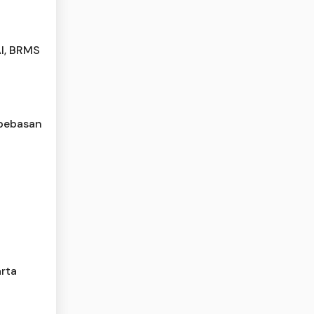
AI, BRMS
mbebasan
rta