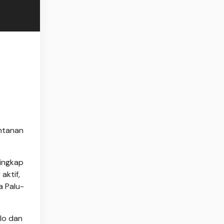
ntanan
yingkap
aktif,
a Palu-
lo dan