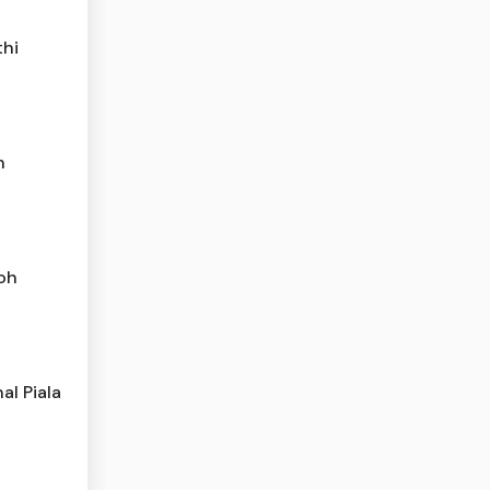
thi
h
oh
al Piala