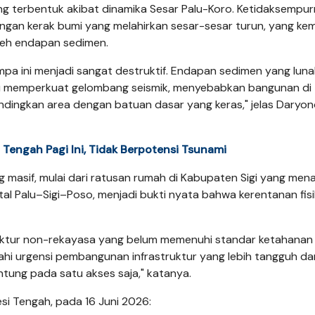
ng terbentuk akibat dinamika Sesar Palu-Koro. Ketidaksempu
ngan kerak bumi yang melahirkan sesar-sesar turun, yang ke
oleh endapan sedimen.
pa ini menjadi sangat destruktif. Endapan sedimen yang luna
au memperkuat gelombang seismik, menyebabkan bangunan di
ndingkan area dengan batuan dasar yang keras," jelas Daryo
engah Pagi Ini, Tidak Berpotensi Tsunami
 masif, mulai dari ratusan rumah di Kabupaten Sigi yang me
tal Palu–Sigi–Poso, menjadi bukti nyata bahwa kerentanan fisi
uktur non-rekayasa yang belum memenuhi standar ketahanan
ahi urgensi pembangunan infrastruktur yang lebih tangguh da
antung pada satu akses saja," katanya.
si Tengah, pada 16 Juni 2026: