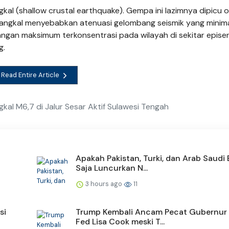
kal (shallow crustal earthquake). Gempa ini lazimnya dipicu o
 dangkal menyebabkan atenuasi gelombang seismik yang minima
ngan maksimum terkonsentrasi pada wilayah di sekitar episen
g.
Read Entire Article
al M6,7 di Jalur Sesar Aktif Sulawesi Tengah
Apakah Pakistan, Turki, dan Arab Saudi
Saja Luncurkan N...
3 hours ago
11
si
Trump Kembali Ancam Pecat Gubernur
Fed Lisa Cook meski T...