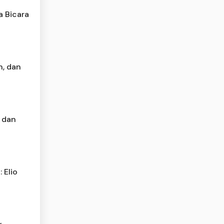
a Bicara
n, dan
i dan
 Elio