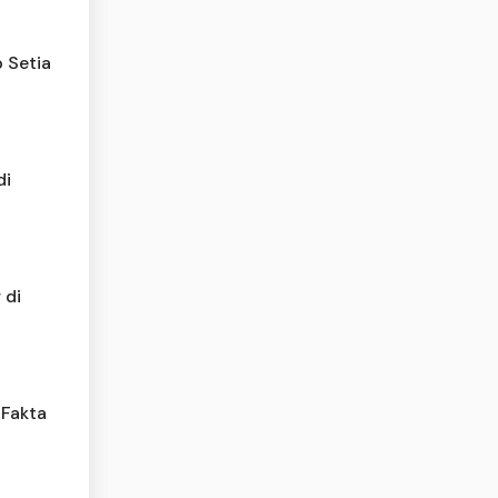
 Setia
di
 di
 Fakta