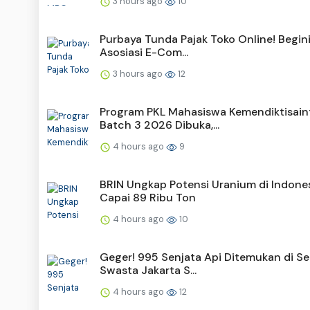
3 hours ago
10
Purbaya Tunda Pajak Toko Online! Begini
Asosiasi E-Com...
3 hours ago
12
Program PKL Mahasiswa Kemendiktisain
Batch 3 2026 Dibuka,...
4 hours ago
9
BRIN Ungkap Potensi Uranium di Indone
Capai 89 Ribu Ton
4 hours ago
10
Geger! 995 Senjata Api Ditemukan di Se
Swasta Jakarta S...
4 hours ago
12