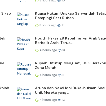
3 hours ago
10
 Sikap
Kuasa Hukum Ungkap Sarwendah Tetap
Dampingi Saat Ruben...
3 hours ago
13
tek
Houthi Paksa 29 Kapal Tanker Arab Sau
Berbalik Arah, Terus...
4 hours ago
13
sia
Rupiah Ditutup Menguat, IHSG Berakhir
Zona Merah
4 hours ago
11
kolah
Aruna dan Nakei Idol Buka-bukaan Soal
Unik Mereka yang...
4 hours ago
13