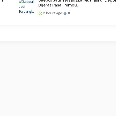
am
Saepul Jadi Tersangka Mutilasi di Depok
Dijerat Pasal Pembu...
5 hours ago
11