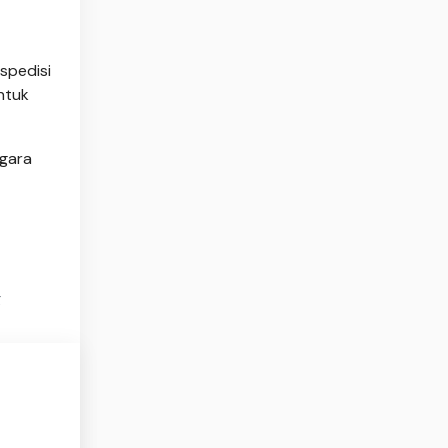
spedisi
ntuk
egara
g