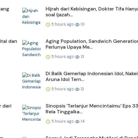
gang
Hijrah dari Kebisingan, Dokter Tifa Hany
soal Ijazah...
5 hours ago
10
ital dan
Aging Population, Sandwich Generatio
Perlunya Upaya Me...
5 hours ago
13
Di Balik Gemerlap Indonesian Idol, Nake
Aruna Idol Tern...
5 hours ago
12
 dari
Sinopsis 'Terlanjur Mencintaimu' Eps 33:
Rela Tinggalka...
5 hours ago
14