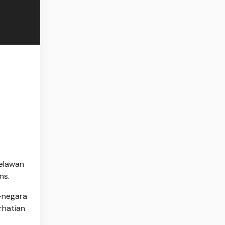
melawan
ns.
-negara
rhatian