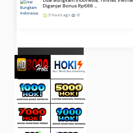
Usai Bungkam Indonesia, Timnas Vietn
Diganjar Bonus Rp686 ...
5 hours ago
13