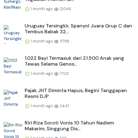
1 month ago
12046
Uruguay Tersingkir, Spanyol Juara Grup C dan
Tembus Babak 32...
1 month ago
11788
1.022 Bayi Termasuk dari 21.500 Anak yang
Tewas Selama Genos...
1 month ago
7720
Pajak JHT Diminta Hapus, Begini Tanggapan
Resmi DJP
1 month ago
2447
Riri Riza Soroti Vonis 10 Tahun Nadiem
Makarim, Singgung Dis...