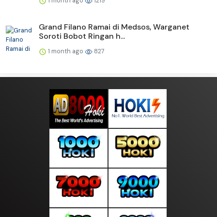
1 month ago
1219
Grand Filano Ramai di Medsos, Warganet
Soroti Bobot Ringan h...
1 month ago
827