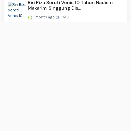
Riri Riza Soroti Vonis 10 Tahun Nadiem
Makarim, Singgung Dis...
1 month ago
1743
Grand Filano Ramai di Medsos, Warganet
Soroti Bobot Ringan h...
1 month ago
1321