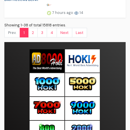
7 hours ago
14
Showing 1-38 of total 15818 entries.
Prev.
1
2
3
4
Next
Last