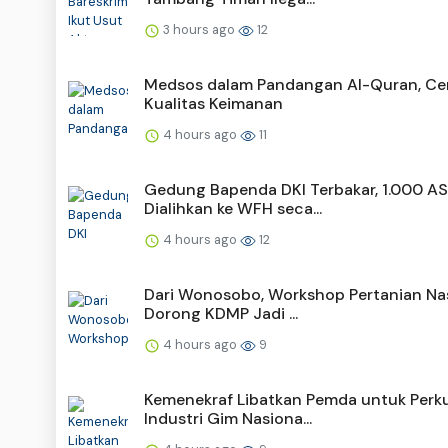
3 hours ago
12
Medsos dalam Pandangan Al-Quran, Ce
Kualitas Keimanan
4 hours ago
11
Gedung Bapenda DKI Terbakar, 1.000 A
Dialihkan ke WFH seca...
4 hours ago
12
Dari Wonosobo, Workshop Pertanian Na
Dorong KDMP Jadi ...
4 hours ago
9
Kemenekraf Libatkan Pemda untuk Perk
Industri Gim Nasiona...