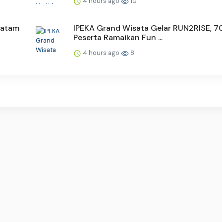
4 hours ago
10
Batam
IPEKA Grand Wisata Gelar RUN2RISE, 7
Peserta Ramaikan Fun ...
4 hours ago
8