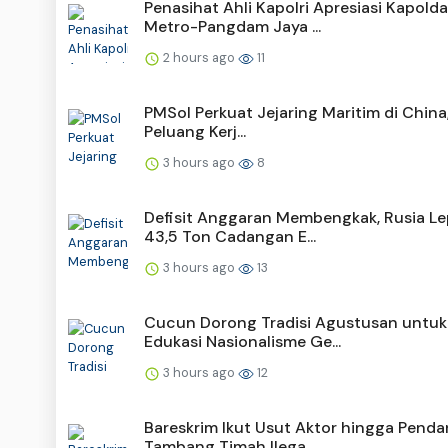
Penasihat Ahli Kapolri Apresiasi Kapolda
Metro-Pangdam Jaya ...
2 hours ago
11
PMSol Perkuat Jejaring Maritim di China,
Peluang Kerj...
3 hours ago
8
Defisit Anggaran Membengkak, Rusia L
43,5 Ton Cadangan E...
3 hours ago
13
Cucun Dorong Tradisi Agustusan untuk
Edukasi Nasionalisme Ge...
3 hours ago
12
Bareskrim Ikut Usut Aktor hingga Penda
Tambang Timah Ilega...