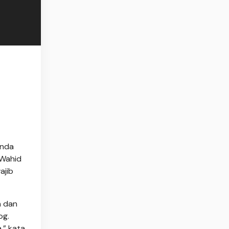
enda
 Wahid
ajib
n dan
og.
,” kata