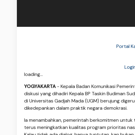
Portal K
Logi
loading...
YOGYAKARTA
- Kepala Badan Komunikasi Pemeri
diskusi yang dihadiri Kepala BP Taskin Budiman 
di Universitas Gadjah Mada (UGM) berujung diger
dikedepankan dalam praktik negara demokrasi.
Ia menambahkan, pemerintah berkomitmen untuk 
terus meningkatkan kualitas program prioritas nasi
Kalau tidak ada dialog, hanya tuntutan, kan buka