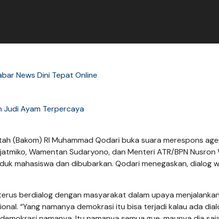
abar News Dini Tepat Online
n Judi Ayam Terpercaya
ntah (Bakom) RI Muhammad Qodari buka suara merespons ag
Sudjatmiko, Wamentan Sudaryono, dan Menteri ATR/BPN Nusron
uduk mahasiswa dan dibubarkan. Qodari menegaskan, dialog w
terus berdialog dengan masyarakat dalam upaya menjalanka
onal. “Yang namanya demokrasi itu bisa terjadi kalau ada dial
n demokrasi namanya. Itu namanya semua gue, maunya dia saja