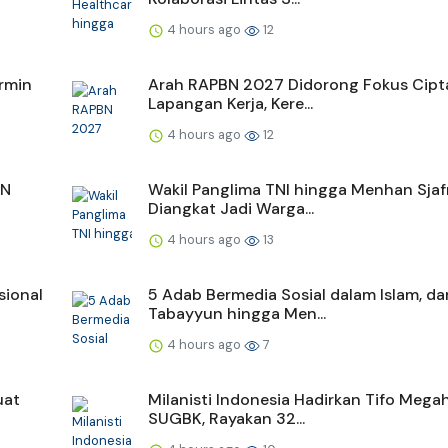
4 hours ago
12
rmin
Arah RAPBN 2027 Didorong Fokus Cipt
Lapangan Kerja, Kere...
4 hours ago
12
SN
Wakil Panglima TNI hingga Menhan Sjaf
Diangkat Jadi Warga...
4 hours ago
13
sional
5 Adab Bermedia Sosial dalam Islam, dar
Tabayyun hingga Men...
4 hours ago
7
uat
Milanisti Indonesia Hadirkan Tifo Megah
SUGBK, Rayakan 32...