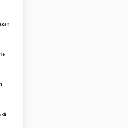
akan
rie
i
 di