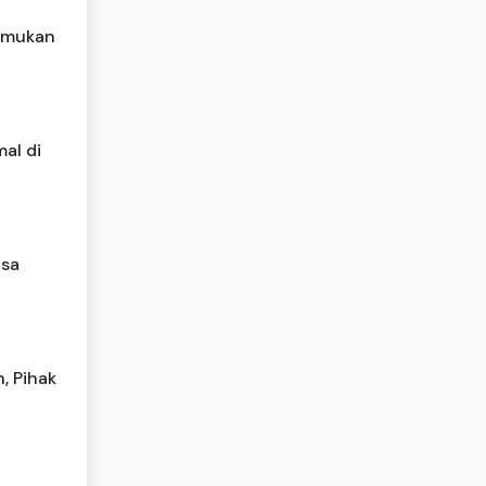
temukan
al di
asa
, Pihak