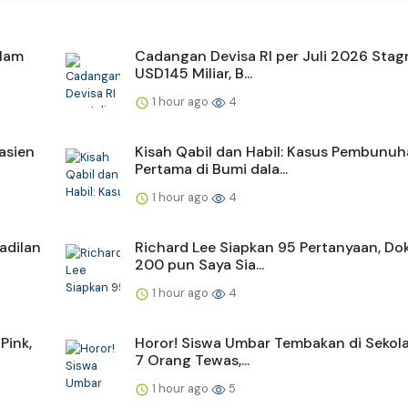
alam
Cadangan Devisa RI per Juli 2026 Stag
USD145 Miliar, B...
1 hour ago
4
asien
Kisah Qabil dan Habil: Kasus Pembunu
Pertama di Bumi dala...
1 hour ago
4
adilan
Richard Lee Siapkan 95 Pertanyaan, Dokt
200 pun Saya Sia...
1 hour ago
4
Pink,
Horor! Siswa Umbar Tembakan di Sekolah
7 Orang Tewas,...
1 hour ago
5