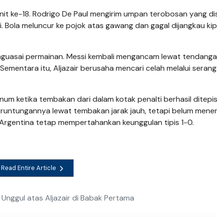
t ke-18. Rodrigo De Paul mengirim umpan terobosan yang d
i. Bola meluncur ke pojok atas gawang dan gagal dijangkau ki
enguasai permainan. Messi kembali mengancam lewat tendang
Sementara itu, Aljazair berusaha mencari celah melalui serang
inum ketika tembakan dari dalam kotak penalti berhasil ditepi
eruntungannya lewat tembakan jarak jauh, tetapi belum mene
 Argentina tetap mempertahankan keunggulan tipis 1-0.
Read Entire Article
Unggul atas Aljazair di Babak Pertama