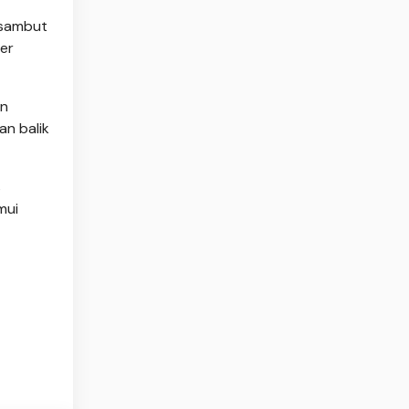
isambut
per
an
an balik
s
mui