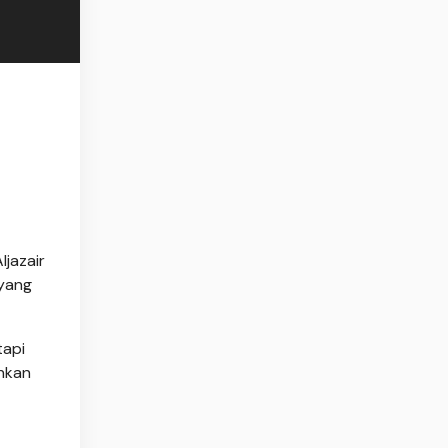
ljazair
 yang
tapi
ahkan