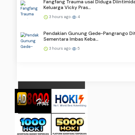
Fangfang Trauma usai Diduga Diintimida
Keluarga Vicky Pras...
3 hours ago
4
Pendakian Gunung Gede-Pangrango Di
Sementara Imbas Keba...
3 hours ago
5