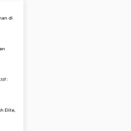
nan di
han
if :
 Elite,