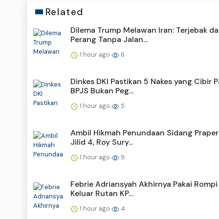
Related
Dilema Trump Melawan Iran: Terjebak d
Perang Tanpa Jalan...
1 hour ago
6
Dinkes DKI Pastikan 5 Nakes yang Cibir P
BPJS Bukan Peg...
1 hour ago
5
Ambil Hikmah Penundaan Sidang Praper
Jilid 4, Roy Sury...
1 hour ago
9
Febrie Adriansyah Akhirnya Pakai Rompi 
Keluar Rutan KP...
1 hour ago
4