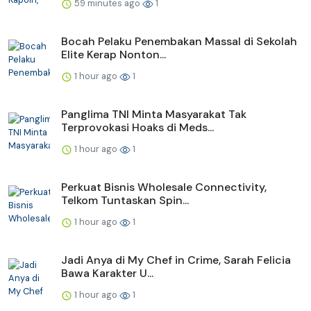
59 minutes ago
1
Bocah Pelaku Penembakan Massal di Sekolah
Elite Kerap Nonton...
1 hour ago
1
Panglima TNI Minta Masyarakat Tak
Terprovokasi Hoaks di Meds...
1 hour ago
1
Perkuat Bisnis Wholesale Connectivity,
Telkom Tuntaskan Spin...
1 hour ago
1
Jadi Anya di My Chef in Crime, Sarah Felicia
Bawa Karakter U...
1 hour ago
1