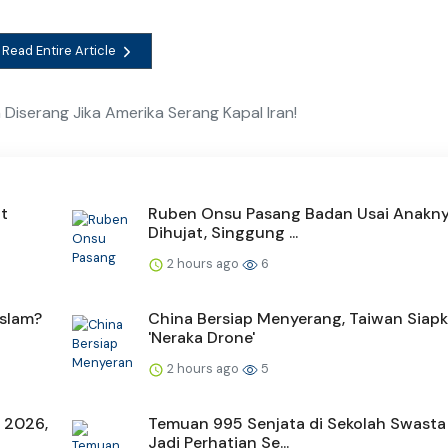
Read Entire Article
n Diserang Jika Amerika Serang Kapal Iran!
t
Ruben Onsu Pasang Badan Usai Anakny
Dihujat, Singgung ...
2 hours ago
6
slam?
China Bersiap Menyerang, Taiwan Siap
'Neraka Drone'
2 hours ago
5
 2026,
Temuan 995 Senjata di Sekolah Swasta
Jadi Perhatian Se...