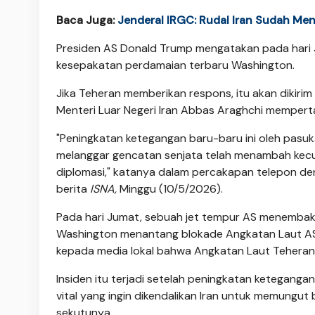
Baca Juga:
Jenderal IRGC: Rudal Iran Sudah Me
Presiden AS Donald Trump mengatakan pada hari
kesepakatan perdamaian terbaru Washington.
Jika Teheran memberikan respons, itu akan dikirim
Menteri Luar Negeri Iran Abbas Araghchi memper
"Peningkatan ketegangan baru-baru ini oleh pasuk
melanggar gencatan senjata telah menambah kecur
diplomasi," katanya dalam percakapan telepon den
berita
ISNA,
Minggu (10/5/2026).
Pada hari Jumat, sebuah jet tempur AS menembak
Washington menantang blokade Angkatan Laut AS t
kepada media lokal bahwa Angkatan Laut Teheran
Insiden itu terjadi setelah peningkatan ketegangan
vital yang ingin dikendalikan Iran untuk memung
sekutunya.