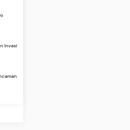
yo
n Invasi
 Ancaman