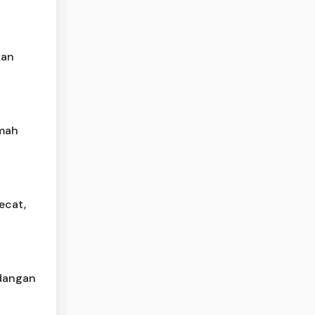
kan
umah
ecat,
dangan