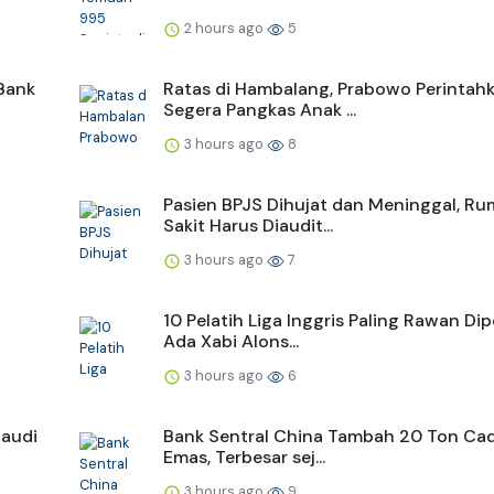
2 hours ago
5
Bank
Ratas di Hambalang, Prabowo Perintah
Segera Pangkas Anak ...
3 hours ago
8
a
Pasien BPJS Dihujat dan Meninggal, R
Sakit Harus Diaudit...
3 hours ago
7
10 Pelatih Liga Inggris Paling Rawan Dip
Ada Xabi Alons...
3 hours ago
6
Saudi
Bank Sentral China Tambah 20 Ton Ca
Emas, Terbesar sej...
3 hours ago
9