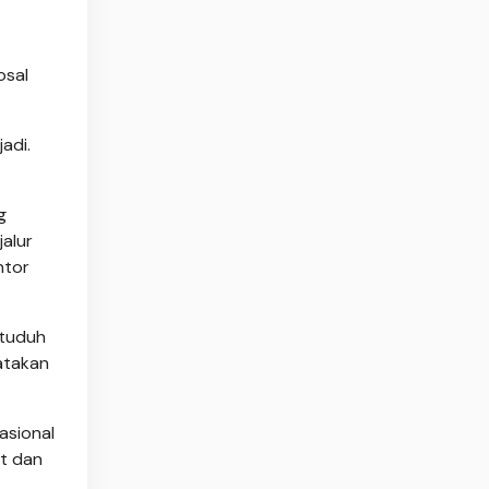
osal
adi.
g
alur
ntor
ituduh
atakan
asional
at dan