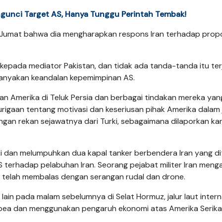
ngunci Target AS, Hanya Tunggu Perintah Tembak!
 Jumat bahwa dia mengharapkan respons Iran terhadap prop
 kepada mediator Pakistan, dan tidak ada tanda-tanda itu terj
tanyakan keandalan kepemimpinan AS.
an Amerika di Teluk Persia dan berbagai tindakan mereka yan
igaan tentang motivasi dan keseriusan pihak Amerika dalam j
gan rekan sejawatnya dari Turki, sebagaimana dilaporkan ka
i dan melumpuhkan dua kapal tanker berbendera Iran yang d
erhadap pelabuhan Iran. Seorang pejabat militer Iran meng
 telah membalas dengan serangan rudal dan drone.
 lain pada malam sebelumnya di Selat Hormuz, jalur laut intern
ut bea dan menggunakan pengaruh ekonomi atas Amerika Serik