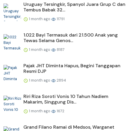
Uruguay Tersingkir, Spanyol Juara Grup C dan
Tembus Babak 32...
1 month ago
11791
1.022 Bayi Termasuk dari 21.500 Anak yang
Tewas Selama Genos...
1 month ago
8187
Pajak JHT Diminta Hapus, Begini Tanggapan
Resmi DJP
1 month ago
2894
Riri Riza Soroti Vonis 10 Tahun Nadiem
Makarim, Singgung Dis...
1 month ago
1672
Grand Filano Ramai di Medsos, Warganet