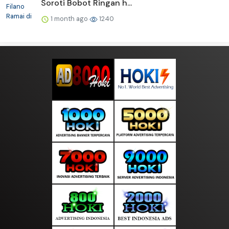
Soroti Bobot Ringan h...
1 month ago
1240