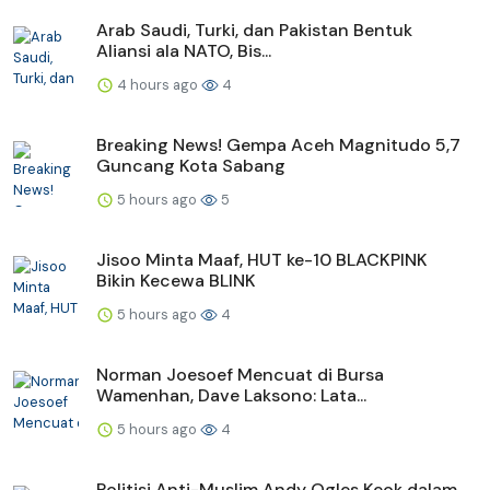
Arab Saudi, Turki, dan Pakistan Bentuk
Aliansi ala NATO, Bis...
4 hours ago
4
Breaking News! Gempa Aceh Magnitudo 5,7
Guncang Kota Sabang
5 hours ago
5
Jisoo Minta Maaf, HUT ke-10 BLACKPINK
Bikin Kecewa BLINK
5 hours ago
4
Norman Joesoef Mencuat di Bursa
Wamenhan, Dave Laksono: Lata...
5 hours ago
4
Politisi Anti-Muslim Andy Ogles Keok dalam