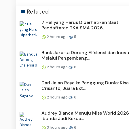
Related
7 Hal yang Harus Diperhatikan Saat
Pendaftaran TKA SMA 2026,...
2 hours ago
5
Bank Jakarta Dorong Efisiensi dan Inova
Melalui Pengembang...
2 hours ago
6
Dari Jalan Raya ke Panggung Dunia: Kis
Crisanto, Juara Ext...
2 hours ago
6
Audrey Bianca Menuju Miss World 2026
Ibunda Jadi Kekua...
3 hours ago
6