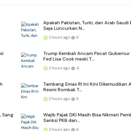
Apakah Pakistan, Turki, dan Arab Saudi
Saja Luncurkan N...
2 hours ago
6
si
Trump Kembali Ancam Pecat Gubernur
Fed Lisa Cook meski T...
2 hours ago
4
ah
Tambang Emas RI Ini Kini Dikemudikan 
Resmi Rombak T...
2 hours ago
6
, Sang
Wajib Pajak DKI Masih Bisa Nikmati Pe
Sanksi PKB dan...
3 hours ago
6