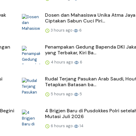
yak
Dosen dan Mahasiswa Unika Atma Jaya
Ciptakan Sabun Cuci Piri...
3 hours ago
6
engan
Penampakan Gedung Bapenda DKI Jaka
yang Terbakar, Kiri Ba...
4 hours ago
6
si
Rudal Terjang Pasukan Arab Saudi, Hou
Tetapkan Batasan ba...
5 hours ago
5
Begini
4 Brigjen Baru di Pusdokkes Polri setela
Mutasi Juli 2026
6 hours ago
14