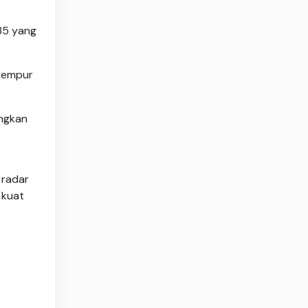
35 yang
 tempur
ingkan
 radar
 kuat