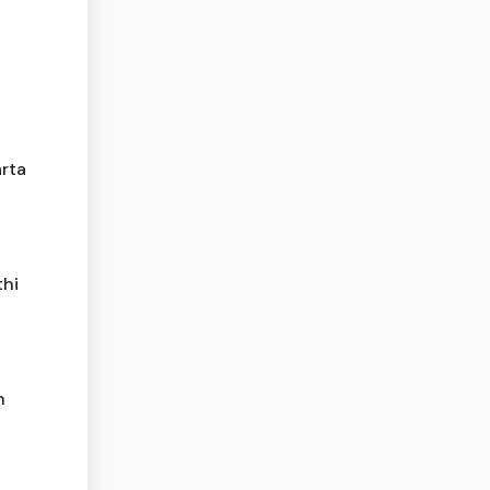
rta
thi
h