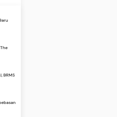
 Baru
 The
AI, BRMS
mbebasan