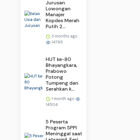
Jurusan
Lowongan
Manajer
Kopdes Merah
Putih 2...
3 months ago
14765
HUT ke-80
Bhayangkara,
Prabowo
Potong
Tumpeng dan
Serahkan k...
1 month ago
14504
5 Peserta
Program SPPI
Meninggal saat
Latsarmil, Feri