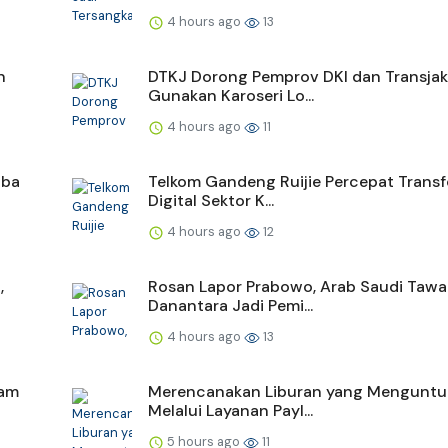
4 hours ago
13
n
DTKJ Dorong Pemprov DKI dan Transjak
Gunakan Karoseri Lo...
4 hours ago
11
uba
Telkom Gandeng Ruijie Percepat Trans
Digital Sektor K...
4 hours ago
12
,
Rosan Lapor Prabowo, Arab Saudi Tawa
Danantara Jadi Pemi...
4 hours ago
13
lam
Merencanakan Liburan yang Mengunt
Melalui Layanan Payl...
5 hours ago
11