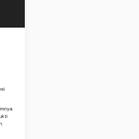
si
kumnya
ukti
n