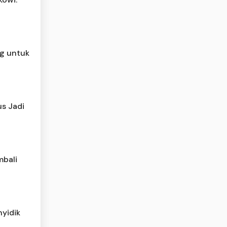
g untuk
s Jadi
mbali
nyidik