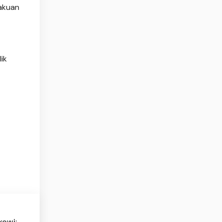
akuan
ik
kowi: