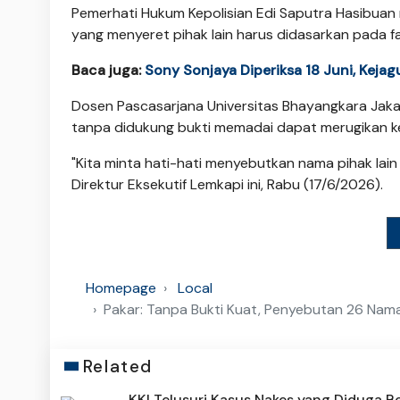
Pemerhati Hukum Kepolisian Edi Saputra Hasibua
yang menyeret pihak lain harus didasarkan pada f
Baca juga:
Sony Sonjaya Diperiksa 18 Juni, Keja
Dosen Pascasarjana Universitas Bhayangkara Jaka
tanpa didukung bukti memadai dapat merugikan ke
"Kita minta hati-hati menyebutkan nama pihak lain 
Direktur Eksekutif Lemkapi ini, Rabu (17/6/2026).
Homepage
Local
Pakar: Tanpa Bukti Kuat, Penyebutan 26 Nam
Related
KKI Telusuri Kasus Nakes yang Diduga Be