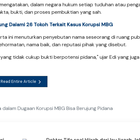
n mengatakan, dalam negara hukum setiap tuduhan atau peng
akta, bukti, dan proses pembuktian yang sah.
gung Dalami 26 Tokoh Terkait Kasus Korupsi MBG
rta ini menuturkan penyebutan nama seseorang di ruang publ
hormatan, nama baik, dan reputasi pihak yang disebut.
yang tidak cukup bukti berpotensi pidana," ujar Edi yang juga
Read Entire Article
a dalam Dugaan Korupsi MBG Bisa Berujung Pidana
ri
Dokter Tifa soal Hijrah dari Isu Ijazah Jo