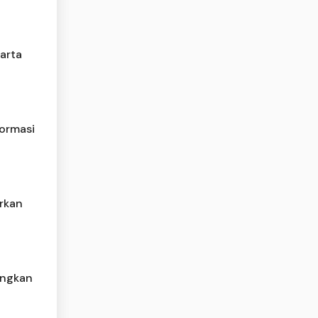
arta
formasi
rkan
ungkan