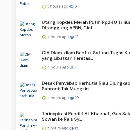
3 hours ago
6
Utang Kopdes Merah Putih Rp240 Triliu
Ditanggung APBN, Cici...
4 hours ago
12
CIA Diam-diam Bentuk Satuan Tugas K
yang Libatkan Peretas...
4 hours ago
11
Desak Penyebab Karhutla Riau Diungkap
Sahroni: Tak Mungkin ...
4 hours ago
10
Terinspirasi Pendiri Al-Khairaat, Gus Sa
Sowan ke Rais Sy...
5 hours ago
12