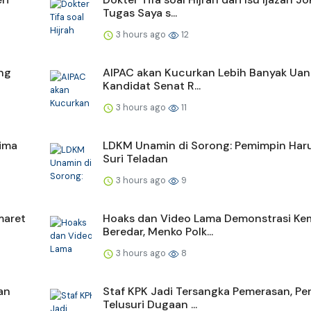
Tugas Saya s...
3 hours ago
12
ng
AIPAC akan Kucurkan Lebih Banyak Uan
Kandidat Senat R...
3 hours ago
11
ima
LDKM Unamin di Sorong: Pemimpin Haru
Suri Teladan
3 hours ago
9
maret
Hoaks dan Video Lama Demonstrasi Ke
Beredar, Menko Polk...
3 hours ago
8
an
Staf KPK Jadi Tersangka Pemerasan, Pe
Telusuri Dugaan ...