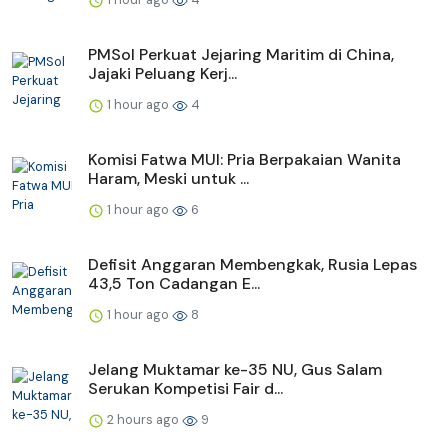
PMSol Perkuat Jejaring Maritim di China,
Jajaki Peluang Kerj...
1 hour ago
4
Komisi Fatwa MUI: Pria Berpakaian Wanita
Haram, Meski untuk ...
1 hour ago
6
Defisit Anggaran Membengkak, Rusia Lepas
43,5 Ton Cadangan E...
1 hour ago
8
Jelang Muktamar ke-35 NU, Gus Salam
Serukan Kompetisi Fair d...
2 hours ago
9