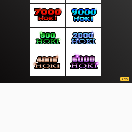
About Us
·
Contact Us
·
Terms & Conditions
·
© kantorinfo.com 2026. All rights are reserved
Prestasi |
|
|
|