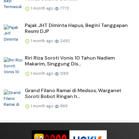
1 month ago
7773
Pajak JHT Diminta Hapus, Begini Tanggapan
Resmi DJP
1 month ago
2492
Riri Riza Soroti Vonis 10 Tahun Nadiem
Makarim, Singgung Dis...
1 month ago
1269
Grand Filano Ramai di Medsos, Warganet
Soroti Bobot Ringan h...
1 month ago
869