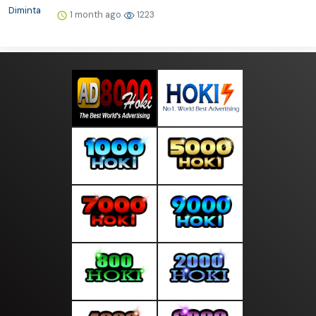
1 month ago
1223