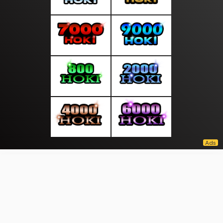
About Us
·
Contact Us
·
Terms & Conditions
·
© kantorinfo.com 2026. All rights are reserved
Prestasi |
|
|
|