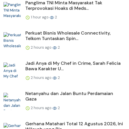
Panglima TNI Minta Masyarakat Tak
Terprovokasi Hoaks di Meds...
1 hour ago
2
Perkuat Bisnis Wholesale Connectivity,
Telkom Tuntaskan Spin...
2 hours ago
2
Jadi Anya di My Chef in Crime, Sarah Felicia
Bawa Karakter U...
2 hours ago
2
Netanyahu dan Jalan Buntu Perdamaian
Gaza
2 hours ago
2
Gerhana Matahari Total 12 Agustus 2026, Ini