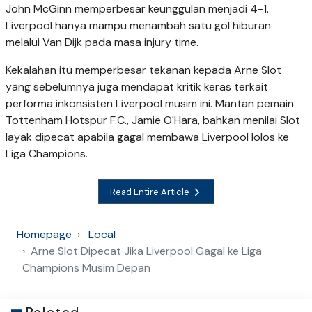
John McGinn memperbesar keunggulan menjadi 4-1.
Liverpool hanya mampu menambah satu gol hiburan
melalui Van Dijk pada masa injury time.
Kekalahan itu memperbesar tekanan kepada Arne Slot
yang sebelumnya juga mendapat kritik keras terkait
performa inkonsisten Liverpool musim ini. Mantan pemain
Tottenham Hotspur F.C., Jamie O'Hara, bahkan menilai Slot
layak dipecat apabila gagal membawa Liverpool lolos ke
Liga Champions.
Read Entire Article
Homepage
Local
Arne Slot Dipecat Jika Liverpool Gagal ke Liga
Champions Musim Depan