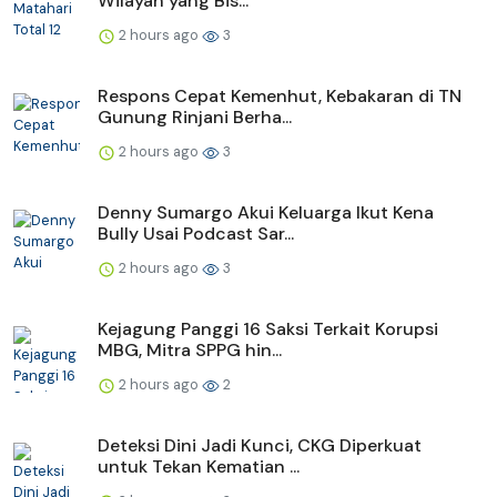
Wilayah yang Bis...
2 hours ago
3
Respons Cepat Kemenhut, Kebakaran di TN
Gunung Rinjani Berha...
2 hours ago
3
Denny Sumargo Akui Keluarga Ikut Kena
Bully Usai Podcast Sar...
2 hours ago
3
Kejagung Panggi 16 Saksi Terkait Korupsi
MBG, Mitra SPPG hin...
2 hours ago
2
Deteksi Dini Jadi Kunci, CKG Diperkuat
untuk Tekan Kematian ...