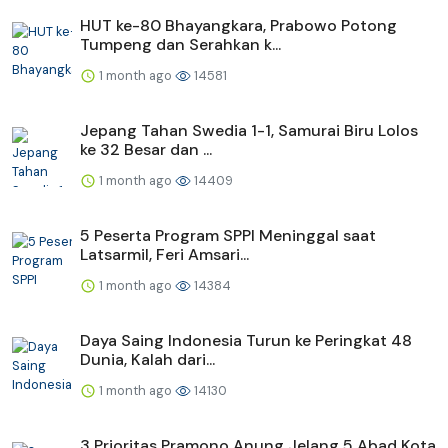
HUT ke-80 Bhayangkara, Prabowo Potong
Tumpeng dan Serahkan k...
1 month ago
14581
Jepang Tahan Swedia 1-1, Samurai Biru Lolos
ke 32 Besar dan ...
1 month ago
14409
5 Peserta Program SPPI Meninggal saat
Latsarmil, Feri Amsari...
1 month ago
14384
Daya Saing Indonesia Turun ke Peringkat 48
Dunia, Kalah dari...
1 month ago
14130
3 Prioritas Pramono Anung Jelang 5 Abad Kota