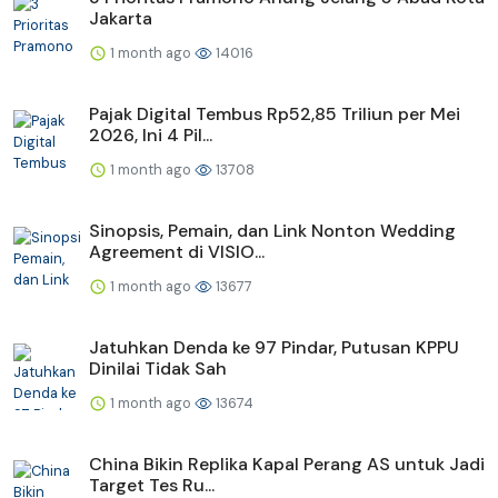
Jakarta
1 month ago
14016
Pajak Digital Tembus Rp52,85 Triliun per Mei
2026, Ini 4 Pil...
1 month ago
13708
Sinopsis, Pemain, dan Link Nonton Wedding
Agreement di VISIO...
1 month ago
13677
Jatuhkan Denda ke 97 Pindar, Putusan KPPU
Dinilai Tidak Sah
1 month ago
13674
China Bikin Replika Kapal Perang AS untuk Jadi
Target Tes Ru...