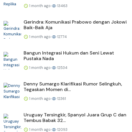
1 month ago
13463
Gerindra: Komunikasi Prabowo dengan Jokowi
Baik-Baik Aja
1 month ago
12774
Bangun Integrasi Hukum dan Seni Lewat
Pustaka Nada
1 month ago
12534
Denny Sumargo Klarifikasi Rumor Selingkuh,
Tegaskan Momen di...
1 month ago
12361
Uruguay Tersingkir, Spanyol Juara Grup C dan
Tembus Babak 32...
1 month ago
12093