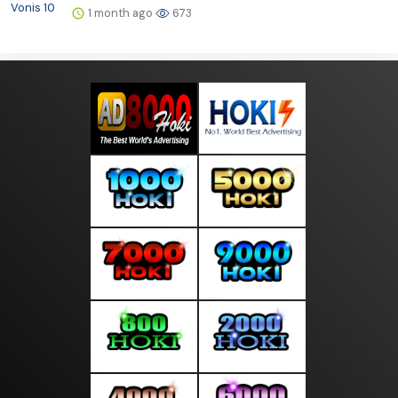
1 month ago
673