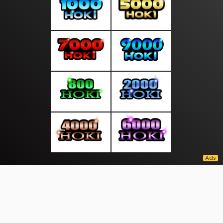
About Us
·
Contact Us
·
Terms & Conditions
·
© kantorinfo.com 2026. All rights are reserved