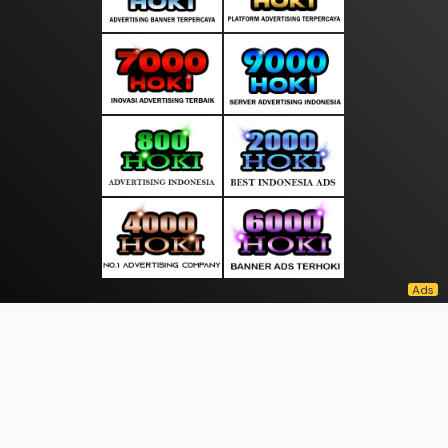
About Us
·
Contact Us
·
Terms & Conditions
·
© kantorinfo.com 2026. All rights are reserved
Prestasi |
|
|
|