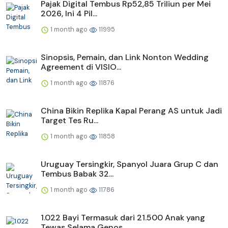
Pajak Digital Tembus Rp52,85 Triliun per Mei
2026, Ini 4 Pil...
1 month ago
11995
Sinopsis, Pemain, dan Link Nonton Wedding
Agreement di VISIO...
1 month ago
11876
China Bikin Replika Kapal Perang AS untuk Jadi
Target Tes Ru...
1 month ago
11858
Uruguay Tersingkir, Spanyol Juara Grup C dan
Tembus Babak 32...
1 month ago
11786
1.022 Bayi Termasuk dari 21.500 Anak yang
Tewas Selama Genos...