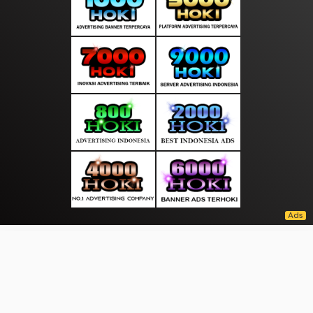
About Us
·
Contact Us
·
Terms & Conditions
·
© kantorinfo.com 2026. All rights are reserved
Prestasi |
|
|
|