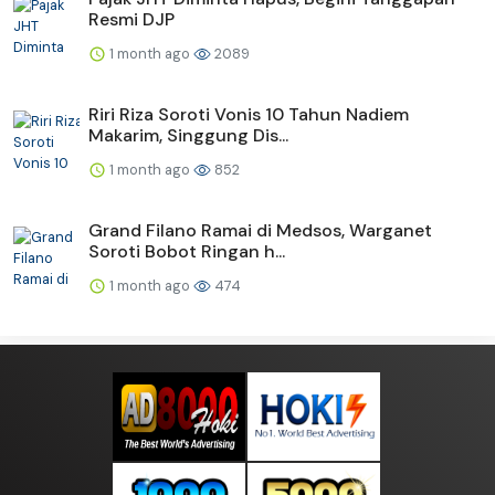
Resmi DJP
1 month ago
2089
Riri Riza Soroti Vonis 10 Tahun Nadiem
Makarim, Singgung Dis...
1 month ago
852
Grand Filano Ramai di Medsos, Warganet
Soroti Bobot Ringan h...
1 month ago
474