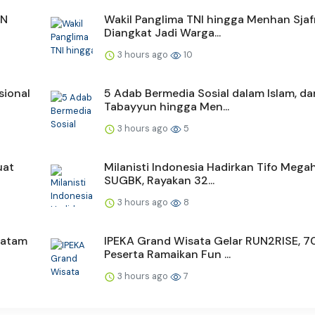
SN
Wakil Panglima TNI hingga Menhan Sjaf
Diangkat Jadi Warga...
3 hours ago
10
sional
5 Adab Bermedia Sosial dalam Islam, dar
Tabayyun hingga Men...
3 hours ago
5
uat
Milanisti Indonesia Hadirkan Tifo Megah
SUGBK, Rayakan 32...
3 hours ago
8
Batam
IPEKA Grand Wisata Gelar RUN2RISE, 7
Peserta Ramaikan Fun ...
3 hours ago
7