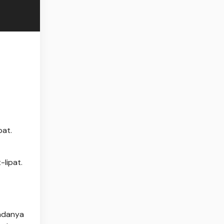
pat.
-lipat.
padanya