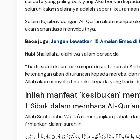
sesuatu yang paling baik yang Aku berikan kepad
seluruh kalam selainnya adalah seperti keutamaan
Selain itu, sibuk dengan Al-Qur'an akan memperole
akan senantiasa menyebutnya.
Baca juga:
Jangan Lewatkan 15 Amalan Emas di 10
Nabi Shallallahu alaihi wa sallam bersabda:
“Tiada suatu kaum berkumpul di suatu rumah Allah
ketenangan akan diturunkan kepada mereka, dan mere
Allah akan menyebut mereka kepada yang hadir di ma
Inilah manfaat 'kesibukan' me
1. Sibuk dalam membaca Al-Qur'an
Allah Subhanahu Wa Ta'ala menjanjikan pahala dan
firmankan dalam surah ini :
 وَأَنفَقُوا۟ مِمَّا رَزَقْنَٰهُمْ سِرًّا وَعَلَانِيَةً يَرْجُونَ تِجَٰرَةً لَّن تَبُورَ