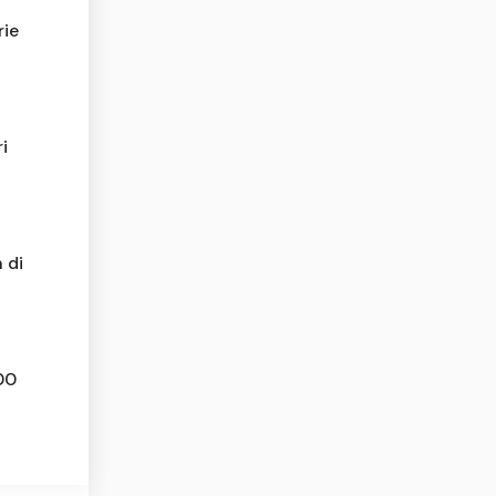
rie
i
 di
00