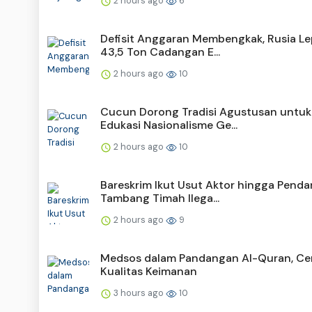
2 hours ago
6
Defisit Anggaran Membengkak, Rusia L
43,5 Ton Cadangan E...
2 hours ago
10
Cucun Dorong Tradisi Agustusan untuk
Edukasi Nasionalisme Ge...
2 hours ago
10
Bareskrim Ikut Usut Aktor hingga Penda
Tambang Timah Ilega...
2 hours ago
9
Medsos dalam Pandangan Al-Quran, Ce
Kualitas Keimanan
3 hours ago
10