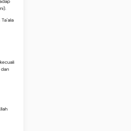
hadap
i).
 Ta'ala
kecuali
, dan
llah