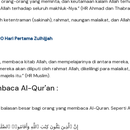
a orang-orang yang meminta, dan keutamaan kalam Allah ter
 Allah terhadap seluruh makhluk-Nya.” (HR Ahmad dan Thabran
h ketentraman (sakinah), rahmat, naungan malaikat, dan Allah
 Hari Pertama Zulhijjah
, membaca kitab Allah, dan mempelajarinya di antara mereka, 
ka akan diliputi oleh rahmat Allah, dikelilingi para malaikat
jelis itu.” (HR Muslim).
mbaca Al-Qur'an :
 balasan besar bagi orang yang membaca Al-Quran. Seperti A
إِنَّ ٱلَّذِينَ يَتْلُونَ كِتَٰبَ ٱللَّهِ وَأَقَامُوا۟ ٱلصَّلَوٰةَ