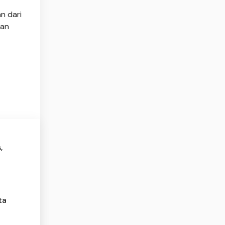
n dari
kan
,
ta