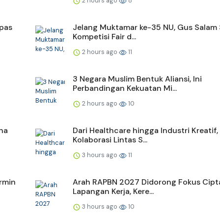
2 hours ago
8
epas
Jelang Muktamar ke-35 NU, Gus Salam
Kompetisi Fair d...
2 hours ago
11
3 Negara Muslim Bentuk Aliansi, Ini
Perbandingan Kekuatan Mi...
2 hours ago
10
na
Dari Healthcare hingga Industri Kreatif,
Kolaborasi Lintas S...
3 hours ago
11
rmin
Arah RAPBN 2027 Didorong Fokus Cipt
Lapangan Kerja, Kere...
3 hours ago
10