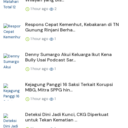
1 hour ago
2
Respons Cepat Kemenhut, Kebakaran di TN
Gunung Rinjani Berha...
1 hour ago
1
Denny Sumargo Akui Keluarga Ikut Kena
Bully Usai Podcast Sar...
1 hour ago
1
Kejagung Panggi 16 Saksi Terkait Korupsi
MBG, Mitra SPPG hin...
1 hour ago
1
Deteksi Dini Jadi Kunci, CKG Diperkuat
untuk Tekan Kematian ...