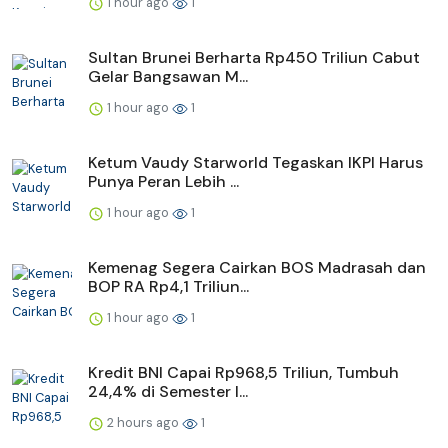
1 hour ago
1
Sultan Brunei Berharta Rp450 Triliun Cabut
Gelar Bangsawan M...
1 hour ago
1
Ketum Vaudy Starworld Tegaskan IKPI Harus
Punya Peran Lebih ...
1 hour ago
1
Kemenag Segera Cairkan BOS Madrasah dan
BOP RA Rp4,1 Triliun...
1 hour ago
1
Kredit BNI Capai Rp968,5 Triliun, Tumbuh
24,4% di Semester I...
2 hours ago
1