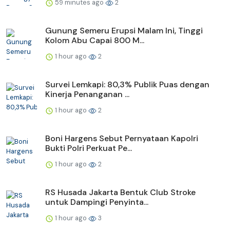
59 minutes ago
2
Gunung Semeru Erupsi Malam Ini, Tinggi
Kolom Abu Capai 800 M...
1 hour ago
2
Survei Lemkapi: 80,3% Publik Puas dengan
Kinerja Penanganan ...
1 hour ago
2
Boni Hargens Sebut Pernyataan Kapolri
Bukti Polri Perkuat Pe...
1 hour ago
2
RS Husada Jakarta Bentuk Club Stroke
untuk Dampingi Penyinta...
1 hour ago
3