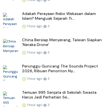
Adakah Perayaan Rebo Wekasan dalam
Islam? Menguak Sejarah Tr...
1 hour ago
3
China Bersiap Menyerang, Taiwan Siapkan
'Neraka Drone'
1 hour ago
3
Perunggu Guncang The Sounds Project
2026, Ribuan Penonton Ny...
1 hour ago
3
Temuan 995 Senjata di Sekolah Swasta
Harus Jadi Perhatian Se...
1 hour ago
3