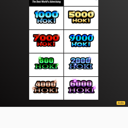
About Us
·
Contact Us
·
Terms & Conditions
·