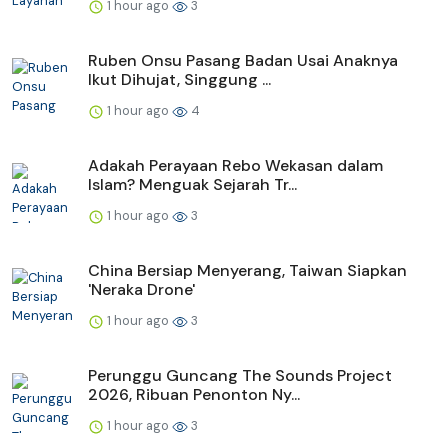
1 hour ago
3
Ruben Onsu Pasang Badan Usai Anaknya
Ikut Dihujat, Singgung ...
1 hour ago
4
Adakah Perayaan Rebo Wekasan dalam
Islam? Menguak Sejarah Tr...
1 hour ago
3
China Bersiap Menyerang, Taiwan Siapkan
'Neraka Drone'
1 hour ago
3
Perunggu Guncang The Sounds Project
2026, Ribuan Penonton Ny...
1 hour ago
3