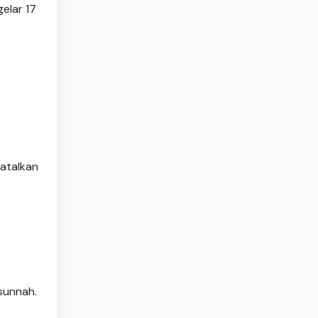
elar 17
batalkan
sunnah.