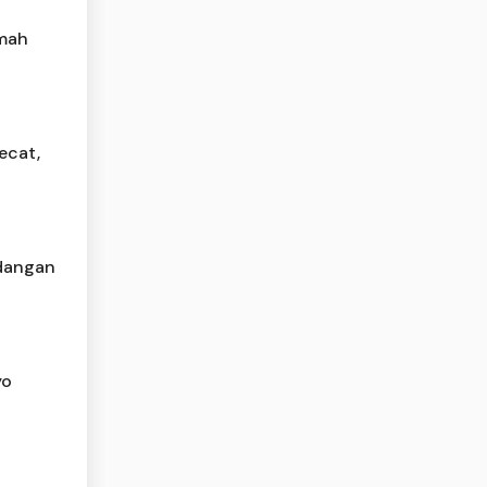
umah
ecat,
dangan
yo