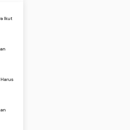
a Ikut
kan
 Harus
kan