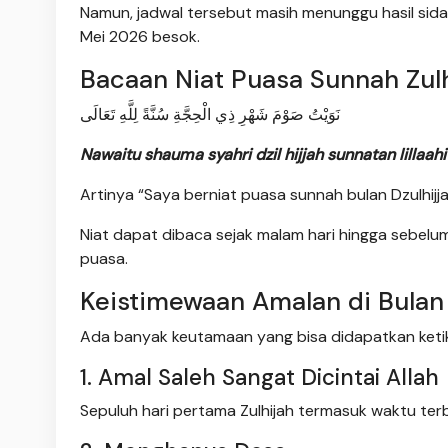
Namun, jadwal tersebut masih menunggu hasil sida
Mei 2026 besok.
Bacaan Niat Puasa Sunnah Zulh
نَوَيْتُ صَوْمَ شَهْرِ ذِي الْحِجَّةِ سُنَّةً لِلَّهِ تَعَالَى
Nawaitu shauma syahri dzil hijjah sunnatan lillaahi
Artinya “Saya berniat puasa sunnah bulan Dzulhijjah
Niat dapat dibaca sejak malam hari hingga sebelu
puasa.
Keistimewaan Amalan di Bulan 
Ada banyak keutamaan yang bisa didapatkan ketik
1. Amal Saleh Sangat Dicintai Allah
Sepuluh hari pertama Zulhijah termasuk waktu ter