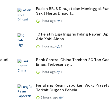
a
Pasien BPJS Dihujat dan Meninggal, R
Sakit Harus Diaudit...
1 hour ago
1
10 Pelatih Liga Inggris Paling Rawan Dip
Ada Xabi Alons...
1 hour ago
1
Saudi
Bank Sentral China Tambah 20 Ton Ca
Emas, Terbesar sej...
1 hour ago
1
Fangfang Resmi Laporkan Vicky Praset
Terkait Dugaan Penela...
2 hours ago
1