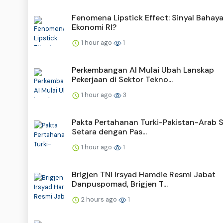
Fenomena Lipstick Effect: Sinyal Bahay
Ekonomi RI?
1 hour ago
1
Perkembangan AI Mulai Ubah Lanskap
Pekerjaan di Sektor Tekno...
1 hour ago
3
Pakta Pertahanan Turki-Pakistan-Arab 
Setara dengan Pas...
1 hour ago
1
Brigjen TNI Irsyad Hamdie Resmi Jabat
Danpuspomad, Brigjen T...
2 hours ago
1