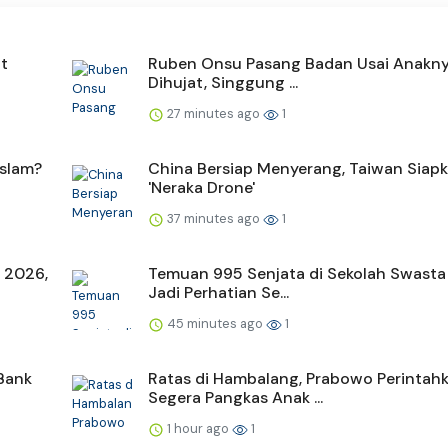
t
Ruben Onsu Pasang Badan Usai Anakny
Dihujat, Singgung ...
27 minutes ago
1
slam?
China Bersiap Menyerang, Taiwan Siap
'Neraka Drone'
37 minutes ago
1
 2026,
Temuan 995 Senjata di Sekolah Swasta
Jadi Perhatian Se...
45 minutes ago
1
Bank
Ratas di Hambalang, Prabowo Perintah
Segera Pangkas Anak ...
1 hour ago
1