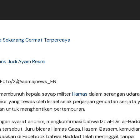
a Sekarang Cermat Terpercaya
ink Judi Ayam Resmi
el. Foto/X/@aamajnews_EN
n membunuh kepala sayap militer
Hamas
dalam serangan udara 
or yang tewas oleh Israel sejak perjanjian gencatan senjata 
an untuk menghentikan pertempuran.
ngan syarat anonim, mengkonfirmasi bahwa Izz al-Din al-Hadd
n tersebut. Juru bicara Hamas Gaza, Hazem Qassem, kemudia
kasikan di Facebook bahwa Haddad telah meninggal, tanpa