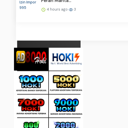
Peran Manta...
4 hours ago
3