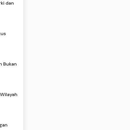
rki dan
tus
an Bukan
 Wilayah
ngan