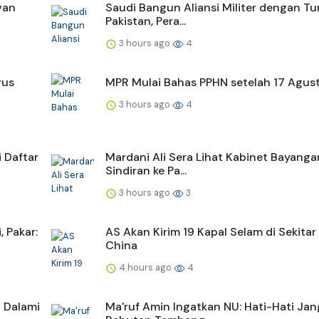
van
Saudi Bangun Aliansi Militer dengan Tu
Pakistan, Pera...
3 hours ago
4
rus
MPR Mulai Bahas PPHN setelah 17 Agus
3 hours ago
4
 Daftar
Mardani Ali Sera Lihat Kabinet Bayang
Sindiran ke Pa...
3 hours ago
3
, Pakar:
AS Akan Kirim 19 Kapal Selam di Sekitar
China
4 hours ago
4
i Dalami
Ma'ruf Amin Ingatkan NU: Hati-Hati Ja