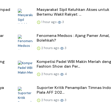
Unpad
Masyarakat Sipil Keluhkan Akses untuk
Bertemu Wakil Rakyat: ...
1 hour ago
3
ar
Fenomena Medsos : Ajang Pamer Amal,
Bolehkah?
2 hours ago
3
ung
Kompetisi Padel WBI Makin Meriah den
Fashion Show dan Per...
2 hours ago
4
ya
Suporter Kritik Penampilan Timnas Indo
Piala AFF 202...
2 hours ago
3