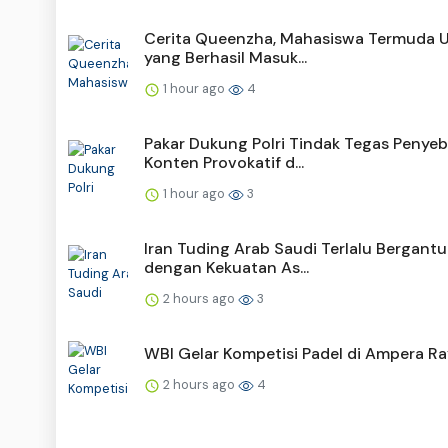
Cerita Queenzha, Mahasiswa Termuda 
yang Berhasil Masuk...
1 hour ago
4
Pakar Dukung Polri Tindak Tegas Penyeb
Konten Provokatif d...
1 hour ago
3
Iran Tuding Arab Saudi Terlalu Bergant
dengan Kekuatan As...
2 hours ago
3
WBI Gelar Kompetisi Padel di Ampera Ra
2 hours ago
4