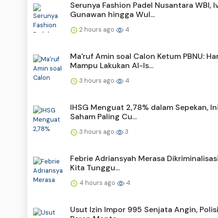
Serunya Fashion Padel Nusantara WBI, I
Gunawan hingga Wul...
2 hours ago
4
Ma'ruf Amin soal Calon Ketum PBNU: Ha
Mampu Lakukan Al-Is...
3 hours ago
4
IHSG Menguat 2,78% dalam Sepekan, Ini
Saham Paling Cu...
3 hours ago
3
Febrie Adriansyah Merasa Dikriminalisasi
Kita Tunggu...
4 hours ago
4
Usut Izin Impor 995 Senjata Angin, Polis