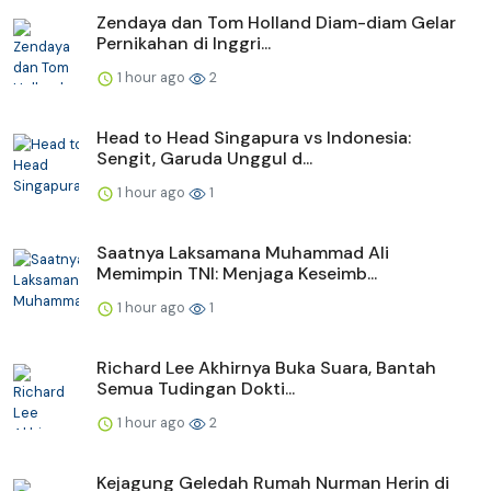
Zendaya dan Tom Holland Diam-diam Gelar
Pernikahan di Inggri...
1 hour ago
2
Head to Head Singapura vs Indonesia:
Sengit, Garuda Unggul d...
1 hour ago
1
Saatnya Laksamana Muhammad Ali
Memimpin TNI: Menjaga Keseimb...
1 hour ago
1
Richard Lee Akhirnya Buka Suara, Bantah
Semua Tudingan Dokti...
1 hour ago
2
Kejagung Geledah Rumah Nurman Herin di