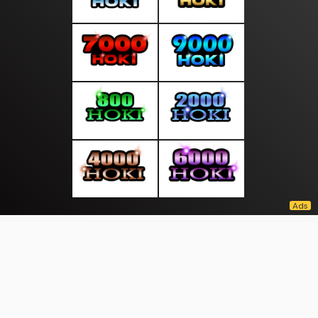
About Us
·
Contact Us
·
Terms & Conditions
·
© kantorinfo.com 2026. All rights are reserved
Prestasi |
|
|
|