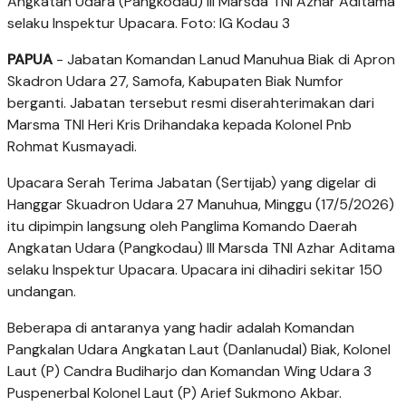
Angkatan Udara (Pangkodau) III Marsda TNI Azhar Aditama
selaku Inspektur Upacara. Foto: IG Kodau 3
PAPUA
- Jabatan Komandan Lanud Manuhua Biak di Apron
Skadron Udara 27, Samofa, Kabupaten Biak Numfor
berganti. Jabatan tersebut resmi diserahterimakan dari
Marsma TNI Heri Kris Drihandaka kepada Kolonel Pnb
Rohmat Kusmayadi.
Upacara Serah Terima Jabatan (Sertijab) yang digelar di
Hanggar Skuadron Udara 27 Manuhua, Minggu (17/5/2026)
itu dipimpin langsung oleh Panglima Komando Daerah
Angkatan Udara (Pangkodau) III Marsda TNI Azhar Aditama
selaku Inspektur Upacara. Upacara ini dihadiri sekitar 150
undangan.
Beberapa di antaranya yang hadir adalah Komandan
Pangkalan Udara Angkatan Laut (Danlanudal) Biak, Kolonel
Laut (P) Candra Budiharjo dan Komandan Wing Udara 3
Puspenerbal Kolonel Laut (P) Arief Sukmono Akbar.