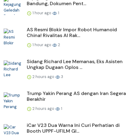
Bandung, Dokumen Pent...
1 hour ago
1
AS Resmi Blokir Impor Robot Humanoid
China! Rivalitas AI Rak...
1 hour ago
2
Sidang Richard Lee Memanas, Eks Asisten
Ungkap Dugaan Oplos ...
2 hours ago
3
Trump Yakin Perang AS dengan Iran Segera
Berakhir
2 hours ago
1
iCar V23 Dua Warna Ini Curi Perhatian di
Booth UPPF-UFILM GI...