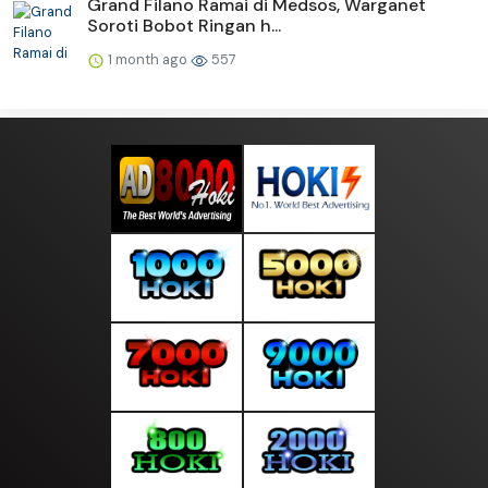
Grand Filano Ramai di Medsos, Warganet
Soroti Bobot Ringan h...
1 month ago
557