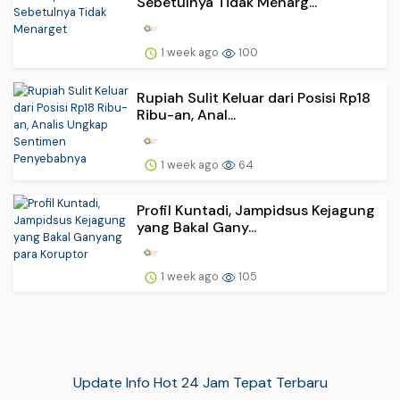
Sebetulnya Tidak Menarg...
1 week ago
100
Rupiah Sulit Keluar dari Posisi Rp18
Ribu-an, Anal...
1 week ago
64
Profil Kuntadi, Jampidsus Kejagung
yang Bakal Gany...
1 week ago
105
Update Info Hot 24 Jam Tepat Terbaru