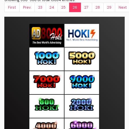
First
Prev.
23
24
25
26
27
28
29
Next