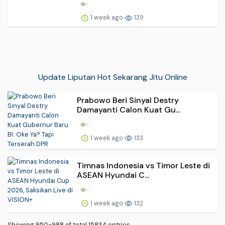
1 week ago
139
Update Liputan Hot Sekarang Jitu Online
Prabowo Beri Sinyal Destry
Damayanti Calon Kuat Gu...
1 week ago
133
Timnas Indonesia vs Timor Leste di
ASEAN Hyundai C...
1 week ago
132
Showing 950-988 of total 15834 entries.