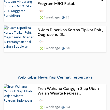
Program MBG Pakai...
1 week ago
93
6 Jam Diperiksa Kortas Tipikor Polri,
Oegroseno Di...
1 week ago
129
Web Kabar News Pagi Cermat Terpercaya
Tren Wahana Canggih Siap Ubah
Wajah Wisata Rekreas...
1 week ago
123